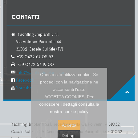
CONTATTI
Yachting Impianti S.r.l.
Via Antonio Pacinotti, 44
31032 Casale Sul Sile (TV)
+39 0422 67 05 53
+39 0422 67 19 00
info@yachtingimpianti.com
Questo sito utilizza cookie. Se
Facebook
procedi con la navigazione ne
Youtube
acconsenti l'uso.
ACCETTA COOKIES. Per
conoscere i dettagli consulta la
nostra cookie policy
Yachting Impianti S.r.l. sede legale via Cà Polverin, 9 31032
Accetta
Casale Sul Sile (TV) Sede operativa - Via Pacinotti, 44 - 31032
Dettagli